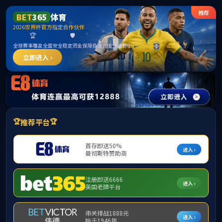
******
威廉希尔·williamhill(中国)中文官网