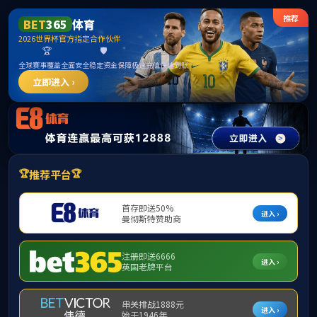
******
威廉希尔·williamhill(中国)中文官网