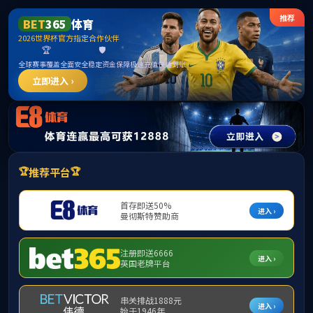
******
威廉希尔·williamhill(中国)中文官网